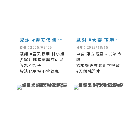
感謝 #春天假期 林
感謝 #大寮 頂勝欣
小姐
有限公司
發佈：2025/08/05
發佈：2025/08/05
感謝 #春天假期 林小姐
申裝 東方電直立式冰冷
@客戶非常高興有可以
熱
放水的架子
飲水機專案套組含桶數
解決他現場不會很亂的
#天然純淨水
環境