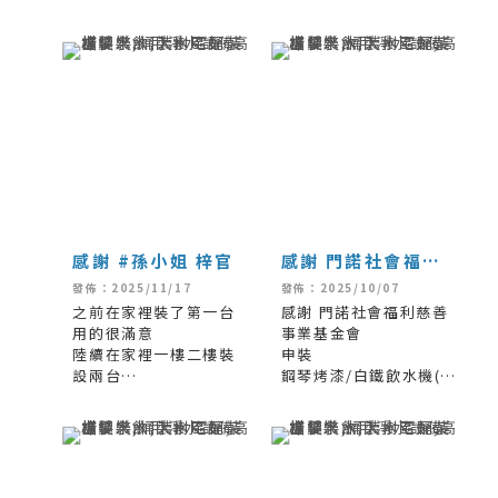
#客戶超生氣之前的
一陣子了
#服務態度又很差
#所有人
感謝 #孫小姐 梓官
感謝 門諾社會福利
慈善事業基金會 申
發佈：2025/11/17
發佈：2025/10/07
裝 鋼琴烤漆/白鐵飲
之前在家裡裝了第一台
感謝 門諾社會福利慈善
用的很滿意
水機(黑色)下抽式
事業基金會
陸續在家裡一樓二樓裝
申裝
專案套組含桶數
設兩台
鋼琴烤漆/白鐵飲水機(黑
讓全家人飲用好水更方
色)下抽式
便
專案套組含桶數
#天然純淨水