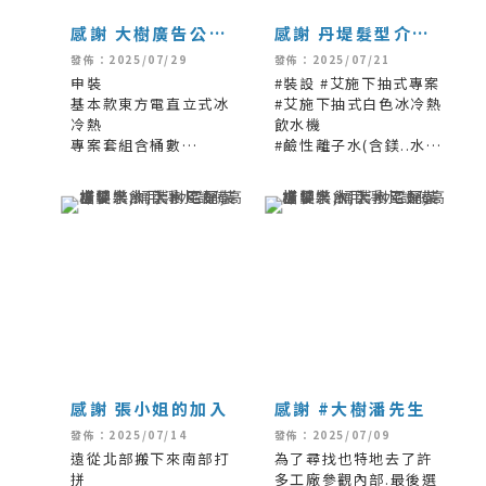
感謝 大樹廣告公司
感謝 丹堤髮型介紹
介紹 #大樹 大莊武
#云筑當代樂團 古箏
發佈：2025/07/29
發佈：2025/07/21
山廟
老師
申裝
#裝設 #艾施下抽式專案
基本款東方電直立式冰
#艾施下抽式白色冰冷熱
冷熱
飲水機
專案套組含桶數
#鹼性離子水(含鎂..水素
#天然純淨水
水)
#也選購符合人體工學飲
水機木櫃
墊高(直立式飲水機使用
感謝 張小姐的加入
感謝 #大樹潘先生
發佈：2025/07/14
發佈：2025/07/09
遠從北部搬下來南部打
為了尋找也特地去了許
拼
多工廠參觀內部.最後選