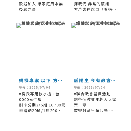
歡迎加入 讓家庭用水無
擇我們 非常的感謝
後顧之憂
客戶表達說自己看過許
多工廠都是一堆/政府不
督導的地方.環境真是糟
糕
許多還不符合相關規定
購機專案 以下 方式
感謝主 今有教會弟
#悅氏SAY智慧型飲
兄姊妹的介紹 #孫小
發佈：2025/07/04
發佈：2025/07/04
水機
姐 緊急支援
#悅氏專用飲水機 1台 1
#聯合教會暑假活動
0000元付現
讓各個教會年輕人大家
刷卡分期3/6期 10700元
聚一聚
搭贈送20桶/1桶200元
歡樂教育生命活動
#鹼性離子水
果然大家青春無敵
一次配送5箱