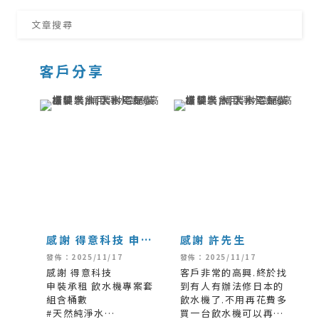
客戶分享
感謝 得意科技 申裝
感謝 許先生
承租 飲水機專案套
發佈：2025/11/17
發佈：2025/11/17
組含桶數
感謝 得意科技
客戶非常的高興.終於找
申裝承租 飲水機專案套
到有人有辦法修日本的
組含桶數
飲水機了.不用再花費多
#天然純淨水
買一台飲水機可以再用